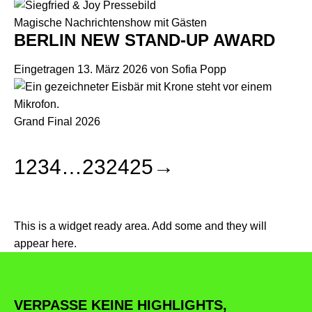
Magische Nachrichtenshow mit Gästen
BERLIN NEW STAND-UP AWARD
Eingetragen
13. März 2026
von
Sofia Popp
Grand Final 2026
1
2
3
4
…
23
24
25
→
This is a widget ready area. Add some and they will
appear here.
VERPASSE KEINE HIGHLIGHTS,