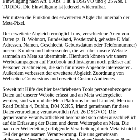
Einwilligung nach Art. 6 Abs. 1 lit. a DSGVO und § 25 Abs. 1
TDDDG. Die Einwilligung ist jederzeit widerrufbar.
Wir nutzen die Funktion des erweiterten Abgleichs innerhalb der
Meta-Pixel.
Der erweiterte Abgleich ermöglicht uns, verschiedene Arten von
Daten (z. B. Wohnort, Bundesland, Postleitzahl, gehashte E-Mail-
Adressen, Namen, Geschlecht, Geburtsdatum oder Telefonnummer)
unserer Kunden und Interessenten, die wir über unsere Website
sammeln an Meta zu übermitteln. Hierdurch können wir unsere
Werbekampagnen auf Facebook und Instagram noch präziser auf
Personen zuschneiden, die sich für unsere Angebote interessieren.
Außerdem verbessert der erweiterte Abgleich Zuordnung von
Webseiten-Conversions und erweitert Custom Audiences.
Soweit mit Hilfe des hier beschriebenen Tools personenbezogene
Daten auf unserer Website erfasst und an Meta weitergeleitet
werden, sind wir und die Meta Platforms Ireland Limited, Merrion
Road Dublin 4, Dublin, D04 X2K5, Irland gemeinsam für diese
Datenverarbeitung verantwortlich (Art. 26 DSGVO). Die
gemeinsame Verantwortlichkeit beschränkt sich dabei ausschließlich
auf die Erfassung der Daten und deren Weitergabe an Meta. Die
nach der Weiterleitung erfolgende Verarbeitung durch Meta ist nicht
Teil der gemeinsamen Verantwortung. Die uns gemeinsam
obliegenden Verpflichtungen wurden in einer Vereinbarung über