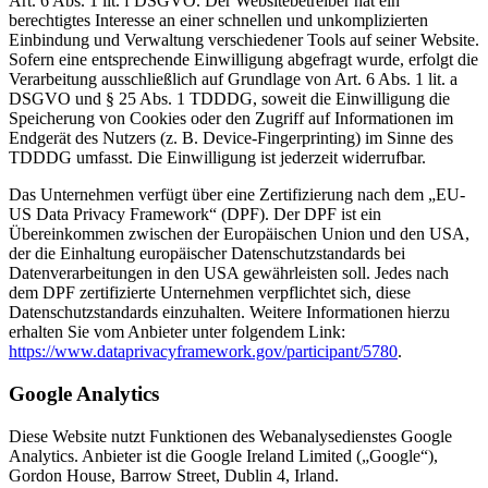
Art. 6 Abs. 1 lit. f DSGVO. Der Websitebetreiber hat ein
berechtigtes Interesse an einer schnellen und unkomplizierten
Einbindung und Verwaltung verschiedener Tools auf seiner Website.
Sofern eine entsprechende Einwilligung abgefragt wurde, erfolgt die
Verarbeitung ausschließlich auf Grundlage von Art. 6 Abs. 1 lit. a
DSGVO und § 25 Abs. 1 TDDDG, soweit die Einwilligung die
Speicherung von Cookies oder den Zugriff auf Informationen im
Endgerät des Nutzers (z. B. Device-Fingerprinting) im Sinne des
TDDDG umfasst. Die Einwilligung ist jederzeit widerrufbar.
Das Unternehmen verfügt über eine Zertifizierung nach dem „EU-
US Data Privacy Framework“ (DPF). Der DPF ist ein
Übereinkommen zwischen der Europäischen Union und den USA,
der die Einhaltung europäischer Datenschutzstandards bei
Datenverarbeitungen in den USA gewährleisten soll. Jedes nach
dem DPF zertifizierte Unternehmen verpflichtet sich, diese
Datenschutzstandards einzuhalten. Weitere Informationen hierzu
erhalten Sie vom Anbieter unter folgendem Link:
https://www.dataprivacyframework.gov/participant/5780
.
Google Analytics
Diese Website nutzt Funktionen des Webanalysedienstes Google
Analytics. Anbieter ist die Google Ireland Limited („Google“),
Gordon House, Barrow Street, Dublin 4, Irland.