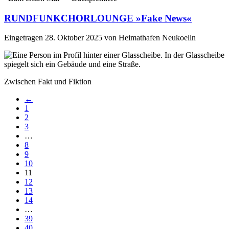
RUNDFUNKCHORLOUNGE »Fake News«
Eingetragen
28. Oktober 2025
von
Heimathafen Neukoelln
Zwischen Fakt und Fiktion
←
1
2
3
…
8
9
10
11
12
13
14
…
39
40