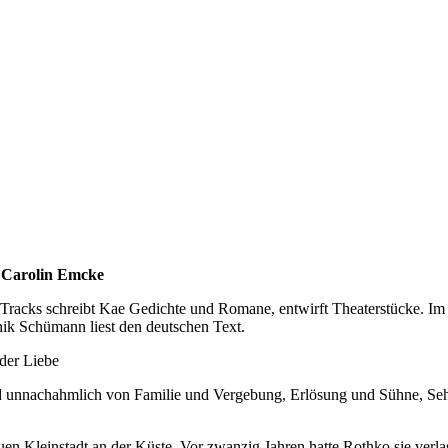
: Carolin Emcke
Tracks schreibt Kae Gedichte und Romane, entwirft Theaterstücke. Im
ik Schümann liest den deutschen Text.
 der Liebe
nd unnachahmlich von Familie und Vergebung, Erlösung und Sühne, Se
en Kleinstadt an der Küste. Vor zwanzig Jahren hatte Rothko sie verlas