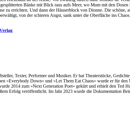
 gesplitterten Bänke mit Blick raus aufs Meer, wo Mum mit den Dosen i
uhause zu errichten. Und dann der Häuserblock von Dionne. Die schöne
wältigt, von der schieren Angst, sank unter die Oberfläche ins Chaos.
Verlag
ftsteller, Texter, Performer und Musiker. Er hat Theaterstücke, Gedich
lben »Everybody Down« und »Let Them Eat Chaos« wurde er für den Me
wurde 2014 zum »Next Generation Poet« gekürt und erhielt den Ted H
roßem Erfolg veröffentlicht. Im Jahr 2023 wurde die Dokumentation B