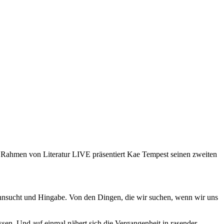
 Rahmen von Literatur LIVE präsentiert Kae Tempest seinen zweiten
hnsucht und Hingabe. Von den Dingen, die wir suchen, wenn wir uns
sen. Und auf einmal nähert sich die Vergangenheit in rasender