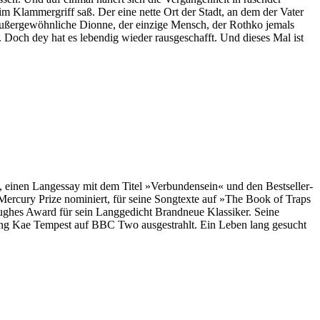
m Klammergriff saß. Der eine nette Ort der Stadt, an dem der Vater
, außergewöhnliche Dionne, der einzige Mensch, der Rothko jemals
 Doch dey hat es lebendig wieder rausgeschafft. Und dieses Mal ist
te, einen Langessay mit dem Titel »Verbundensein« und den Bestseller-
rcury Prize nominiert, für seine Songtexte auf »The Book of Traps
ughes Award für sein Langgedicht Brandneue Klassiker. Seine
eing Kae Tempest auf BBC Two ausgestrahlt. Ein Leben lang gesucht