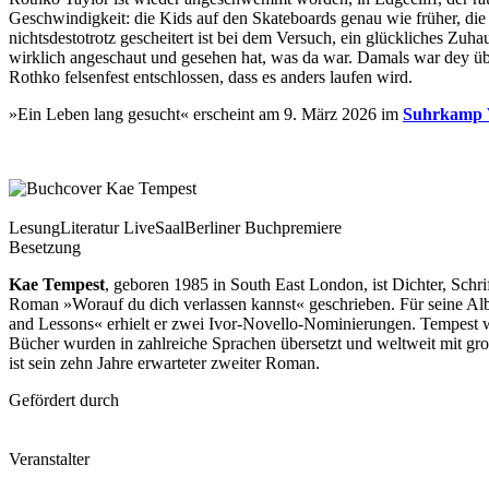
Geschwindigkeit: die Kids auf den Skateboards genau wie früher, die
nichtsdestotrotz gescheitert ist bei dem Versuch, ein glückliches Z
wirklich angeschaut und gesehen hat, was da war. Damals war dey über
Rothko felsenfest entschlossen, dass es anders laufen wird.
»Ein Leben lang gesucht« erscheint am 9. März 2026 im
Suhrkamp 
Lesung
Literatur Live
Saal
Berliner Buchpremiere
Besetzung
Kae Tempest
, geboren 1985 in South East London, ist Dichter, Schri
Roman »Worauf du dich verlassen kannst« geschrieben. Für seine A
and Lessons« erhielt er zwei Ivor-Novello-Nominierungen. Tempest 
Bücher wurden in zahlreiche Sprachen übersetzt und weltweit mit g
ist sein zehn Jahre erwarteter zweiter Roman.
Gefördert durch
Veranstalter