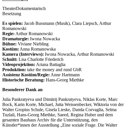
Theater
Dokumentarisch
Besetzung
Es spielen:
Jacob Bussmann (Musik), Clara Liepsch, Arthur
Romanowski
Regie:
Arthur Romanowski
Dramaturgie:
Iwona Nowacka
Bühne:
Viviane Niebling
Kostüm:
Anna Romanowska
Kamera (Interviews):
Iwona Nowacka, Arthur Romanowski
Schnitt:
Lisa Charlotte Friederich
Videoprojektion:
Ariana Battaglia
Produktion:
take the money and rund GbR
Assistenz Kostüm/Regie:
Anne Hartmann
Historische Beratung:
Hans-Georg Miethke
Besonderer Dank an
Julia Pankratyeva und Dimitrij Pankratyeva, Niklas Korte, Marc
Bock, Karin Korte, Michael, Jutta Weissenbecker, Wiktoria von der
Walter Gropius Schule, Gisela Lieske, Damla Corvaglia, Selma
Tuzlali, Hans-Georg Miethke, Saeed, Regina Huber und dem
gesamten Bauhaus Archiv für die Unterstützung, den
Künstler*innen der Ausstellung „Eine soziale Frage. Die Walter