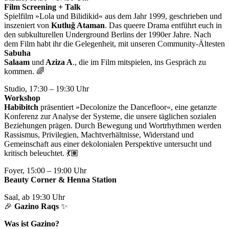
Film Screening + Talk
Spielfilm »Lola und Bilidikid« aus dem Jahr 1999, geschrieben und
inszeniert von
Kutluğ Ataman
. Das queere Drama entführt euch in
den subkulturellen Underground Berlins der 1990er Jahre. Nach
dem Film habt ihr die Gelegenheit, mit unseren Community-Ältesten
Sabuha
Salaam
und
Aziza A
., die im Film mitspielen, ins Gespräch zu
kommen. 🌈
Studio, 17:30 – 19:30 Uhr
Workshop
Habibitch
präsentiert »Decolonize the Dancefloor«, eine getanzte
Konferenz zur Analyse der Systeme, die unsere täglichen sozialen
Beziehungen prägen. Durch Bewegung und Wortrhythmen werden
Rassismus, Privilegien, Machtverhältnisse, Widerstand und
Gemeinschaft aus einer dekolonialen Perspektive untersucht und
kritisch beleuchtet. 💃🏽
Foyer, 15:00 – 19:00 Uhr
Beauty Corner & Henna Station
Saal, ab 19:30 Uhr
🎉
Gazino Raqs​
✨
Was ist Gazino?