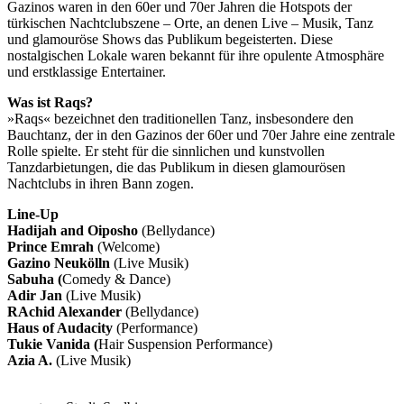
Gazinos waren in den 60er und 70er Jahren die Hotspots der
türkischen Nachtclubszene – Orte, an denen Live – Musik, Tanz
und glamouröse Shows das Publikum begeisterten. Diese
nostalgischen Lokale waren bekannt für ihre opulente Atmosphäre
und erstklassige Entertainer.
Was ist Raqs?
»Raqs« bezeichnet den traditionellen Tanz, insbesondere den
Bauchtanz, der in den Gazinos der 60er und 70er Jahre eine zentrale
Rolle spielte. Er steht für die sinnlichen und kunstvollen
Tanzdarbietungen, die das Publikum in diesen glamourösen
Nachtclubs in ihren Bann zogen.
Line-Up
Hadijah and Oiposho
(Bellydance)
Prince Emrah
(Welcome)
Gazino Neukölln
(Live Musik)
Sabuha (
Comedy & Dance)
Adir Jan
(Live Musik)
RAchid Alexander
(Bellydance)
Haus of Audacity
(Performance)
Tukie Vanida (
Hair Suspension Performance)
Azia A.
(Live Musik)