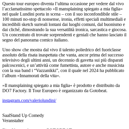
Questo tour europeo diventa l’ultima occasione per vedere dal vivo
l’acclamatissimo spettacolo »Il mansplaining spiegato a mia figlia«
nel quale Lundini porta in scena – con il suo inconfondibile stile –
100 minuti no-stop di nonsense, ironia, effetti speciali multimediali e
incredibili sketch surreali lontani dai luoghi comuni, dal buonismo e
dai cliché, dimostrando la sua versatilità ironica, sarcastica e giocosa.
Un concentrato di trovate sorprendenti e geniali che hanno lasciato il
segno del panorama comico italiano.
Uno show che mostra dal vivo il talento poliedrico del fuoriclasse
assoluto della risata inaspettata che vanta, ancor prima del successo
televisivo degli ultimi anni, un decennio di gavetta sui più disparati
palcoscenici, e un’attività come fumettista, autore e anche musicista
con la sua band i “Vazzanikki”, con il quale nel 2024 ha pubblicato
l’album »Innamorati della vita«.
»Il mansplaining spiegato a mia figlia« è prodotto e distribuito da
DO7 Factory. Il Tour Europeo è organizzato da Gotobeat.
instagram.com/valeriolundini/
Saal
Stand Up Comedy
Veranstalter