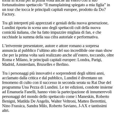
torna in scena per la prima volta anche all’estero con il suo
fortunatissimo spettacolo “Il mansplaining spiegato a mia figlia” in
un tour che tocca le principali capitali europee, prodotto da Do7
Factory.
Tra gli interpreti più apprezzati e geniali della nuova generazione,
Lundini riporta in scena uno degli spettacoli cult della nuova
comicità italiana, che ha fatto impazzire migliaia di fan, e che
racchiude la summa della sua cifra autoriale e performativa.
L’irriverente presentatore, autore e attore romano a sorpresa
annuncia al pubblico l’ultimo atto del suo incredibile one man show
che per la prima volta sarà realizzato anche all’estero, toccando, oltre
Roma e Milano, le principali capitali europee: Londra, Parigi,
Madrid, Amsterdam, Bruxelles e Berlino.
Tra i personaggi più innovativi e sorprendenti degli ultimi anni,
acclamato dalla critica e dal pubblico, Lundini è diventano un
fenomeno di culto con il successo in seconda serata su Rai Due del
programma Una Pezza di Lundini. Le tre edizioni, condotte insieme
ad Emanuela Fanelli, hanno visto la partecipazione di innumerevoli
personaggi del mondo dello spettacolo come i Maneskin, Roberto
Benigni, Matilda De Angelis, Walter Veltroni, Matteo Berrettini,
Nino Frassica, Sandra Milo, Roberto Saviano, J-AX e tantissimi
altri.