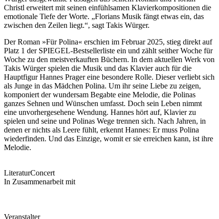
Christl erweitert mit seinen einfühlsamen Klavierkompositionen die
emotionale Tiefe der Worte. „Florians Musik fängt etwas ein, das
zwischen den Zeilen liegt.“, sagt Takis Würger.
Der Roman »Für Polina« erschien im Februar 2025, stieg direkt auf
Platz 1 der SPIEGEL-Bestsellerliste ein und zählt seither Woche für
Woche zu den meistverkauften Büchern. In dem aktuellen Werk von
Takis Würger spielen die Musik und das Klavier auch für die
Hauptfigur Hannes Prager eine besondere Rolle. Dieser verliebt sich
als Junge in das Mädchen Polina. Um ihr seine Liebe zu zeigen,
komponiert der wundersam Begabte eine Melodie, die Polinas
ganzes Sehnen und Wünschen umfasst. Doch sein Leben nimmt
eine unvorhergesehene Wendung. Hannes hört auf, Klavier zu
spielen und seine und Polinas Wege trennen sich. Nach Jahren, in
denen er nichts als Leere fühlt, erkennt Hannes: Er muss Polina
wiederfinden. Und das Einzige, womit er sie erreichen kann, ist ihre
Melodie.
Literatur
Concert
In Zusammenarbeit mit
Veranstalter