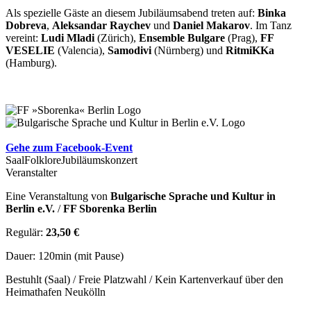
Als spezielle Gäste an diesem Jubiläumsabend treten auf:
Binka
Dobreva
,
Aleksandar Raychev
und
Daniel Makarov
. Im Tanz
vereint:
Ludi Mladi
(Zürich),
Ensemble Bulgare
(Prag),
FF
VESELIE
(Valencia),
Samodivi
(Nürnberg) und
RitmiKKa
(Hamburg).
Gehe zum Facebook-Event
Saal
Folklore
Jubiläumskonzert
Veranstalter
Eine Veranstaltung von
Bulgarische Sprache und Kultur in
Berlin e.V.
/
FF Sborenka Berlin
Regulär:
23,50 €
Dauer: 120min (mit Pause)
Bestuhlt (Saal) / Freie Platzwahl / Kein Kartenverkauf über den
Heimathafen Neukölln