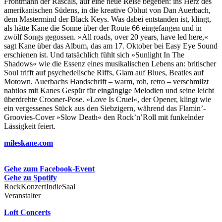
Frontmann der Rascals, auf eine neue Reise begeben: ins Herz des
amerikanischen Südens, in die kreative Obhut von Dan Auerbach,
dem Mastermind der Black Keys. Was dabei entstanden ist, klingt,
als hätte Kane die Sonne über der Route 66 eingefangen und in
zwölf Songs gegossen. »All roads, over 20 years, have led here,«
sagt Kane über das Album, das am 17. Oktober bei Easy Eye Sound
erschienen ist. Und tatsächlich fühlt sich »Sunlight In The
Shadows« wie die Essenz eines musikalischen Lebens an: britischer
Soul trifft auf psychedelische Riffs, Glam auf Blues, Beatles auf
Motown. Auerbachs Handschrift – warm, roh, retro – verschmilzt
nahtlos mit Kanes Gespür für eingängige Melodien und seine leicht
überdrehte Crooner-Pose. »Love Is Cruel«, der Opener, klingt wie
ein vergessenes Stück aus den Siebzigern, während das Flamin’-
Groovies-Cover »Slow Death« den Rock’n’Roll mit funkelnder
Lässigkeit feiert.
mileskane.com
Gehe zum Facebook-Event
Gehe zu Spotify
Rock
Konzert
Indie
Saal
Veranstalter
Loft Concerts