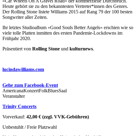
»Car Wheels On A Gravel Road« der kommerzielle Durchbruch.
Heute gehört sie zu den bekanntesten Vertreter*innen des Genres.
Der Rolling Stone listete Williams 2015 auf Rang 79 der 100 besten
Songwriter aller Zeiten.
Ihr letztes Studioalbum »Good Souls Better Angels« erschien wie so
viele tolle Platten inmitten des ersten Pandemie-Lockdowns im
Frühjahr 2020.
Präsentiert von
Rolling Stone
und
kulturnews
.
lucindawilliams.com
Gehe zum Facebook-Event
Americana
Konzert
Folk
Blues
Saal
Veranstalter
Trinity Concerts
Vorverkauf:
42,00 € (zzgl. VVK-Gebühren)
Unbestuhlt / Freie Platzwahl