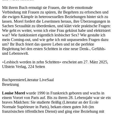
Mit ihrem Buch ermutigt sie Frauen, die tiefe emotionale
Verbindung mit Frauen zu spüren, ihr Begehren zu erforschen und
die ewigen Kämpfe in heterosexuellen Beziehungen hinter sich zu
lassen. Morel fordert die Leserinnen heraus, ihre Überzeugungen in
Sachen Sexualität zu überdenken, und klärt viele praktische Fragen:
Wie geht es weiter, wenn ich eine Frau geküsst habe und elektrisiert
war? Wie funktioniert eigentlich lesbischer Sex? Wie gestalte ich
mein Coming-out, und wie gehe ich mit unpassenden Fragen dazu
um? Ihr Buch feiert das queere Leben und ist die perfekte
Begleitung bei den ersten Schritten in eine neue Denk-, Gefühls-
und Lebenswelt.
»Lesbisch werden in zehn Schritten« erscheint am 27. März 2025,
Ullstein Verlag, 224 Seiten
Buchpremiere
Literatur Live
Saal
Besetzung
Louise Morel
wurde 1990 in Frankreich geboren und wuchs in
einem Vorort von Paris auf. Bis zu ihrem 28. Lebensjahr war sie ein
braves Mädchen: Sie studierte fleißig (Literatur an der Ecole
Normale Supérieure in Paris), bekam einen guten Job (im
französischen öffentlichen Dienst) und ging eine Beziehung mit