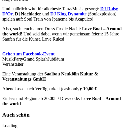
Und natürlich wird für allerbeste Tanz-Musik gesorgt:
DJ Daisy
D’Or
,
Dj Nachlader
und
DJ King Dynamite
(Soulexplosion)
spielen auf: Soul Train von Ipanema bis Acapulco!
Also, sucht euch euren Dress für die Nacht:
Love Boat – Around
the world!
Und seid dabei wenn wir gemeinsam feiern: 15 Jahre
Saufen für die Kunst. Love Rules!
Gehe zum Facebook-Event
Musik
Party
Grand Splash
Jubiläum
Veranstalter
Eine Veranstaltung der
Saalbau Neukölln Kultur &
Veranstaltungs GmbH
Abendkasse nach Verfügbarkeit (cash only):
10,00 €
Einlass und Beginn ab 20:00h / Dresscode:
Love Boat – Around
the world
Auch schön
Loading