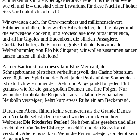
schmeißen uns in die Abendgarderobe, drehen uns die Föhnwelle
wie eh und je – und sind voller Erwartung für diese Nacht auf hoher
See. Und natürlich auf euch!
Wir erwarten euch, ihr Crew-members und millionenschwere
Erbinnen und dich, du gewiefter Erbschleicher, den big player und
die verwegene Zockerin, und sowieso alle love birds unter euch,
und all ihr Gigolos und Badenixen, die blinden Passagiere,
Cocktailschlürfer, alte Flammen, große Talente. Kurzum alle
Weltenbummler, von Rio bis Singapur, wir wollen zusammen tanzen
tanzen tanzen all night long!
An der Bar trinkt man dieses Jahr Blue Mermaid, der
Schnapsbrunnen plätschert verheißungsvoll, das Casino bittet zum
vergnüglichen Spiel und der Pool, ja der Pool auf dem Sonnendeck
ist natürlich wie immer der Dreh- und Angelpunkt für jeden Flirt
genauso wie für die ganz großen Dramen und ihre Folgen. Nur
wenn die Tombola die Requisiten aus 15 Jahren Heimathafen
Neukölln versteigert, kehrt kurz etwas Ruhe ein am Beckenrand.
Durch den Abend führen keine geringeren als die Grande Dames
von Neukölln selbst, denn sie sind wieder zurück von ihrer
Weltreise:
Die Rixdorfer Perlen
! Sie haben alles gesehen und alles
erlebt, die Grönländer Eisberge umschifft und den Suez-Kanal
verstopft. Aber eins ist klar: Wenn die Perlen loslegen, da bleibt kein
Auge trocken.