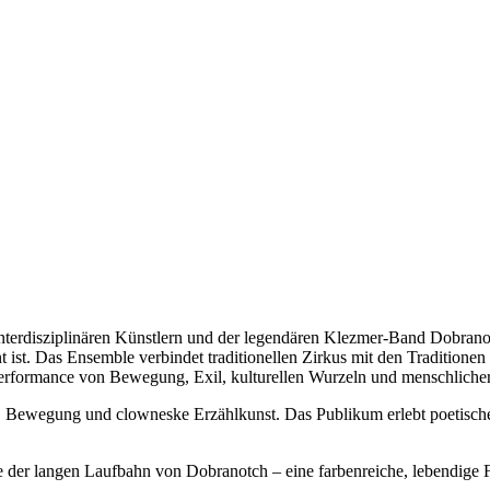
interdisziplinären Künstlern und der legendären Klezmer-Band Dobranotc
nt ist. Das Ensemble verbindet traditionellen Zirkus mit den Traditione
 Performance von Bewegung, Exil, kulturellen Wurzeln und menschliche
 Bewegung und clowneske Erzählkunst. Das Publikum erlebt poetische u
e der langen Laufbahn von Dobranotch – eine farbenreiche, lebendige F