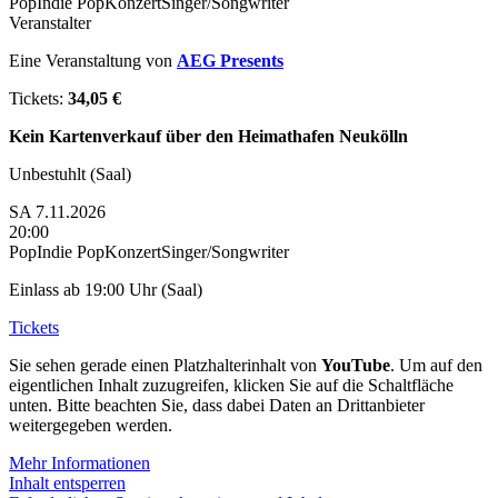
Pop
Indie Pop
Konzert
Singer/Songwriter
Veranstalter
Eine Veranstaltung von
AEG Presents
Tickets:
34,05 €
Kein Kartenverkauf über den Heimathafen Neukölln
Unbestuhlt (Saal)
SA
7.11.2026
20:00
Pop
Indie Pop
Konzert
Singer/Songwriter
Einlass ab 19:00 Uhr (Saal)
Tickets
Sie sehen gerade einen Platzhalterinhalt von
YouTube
. Um auf den
eigentlichen Inhalt zuzugreifen, klicken Sie auf die Schaltfläche
unten. Bitte beachten Sie, dass dabei Daten an Drittanbieter
weitergegeben werden.
Mehr Informationen
Inhalt entsperren