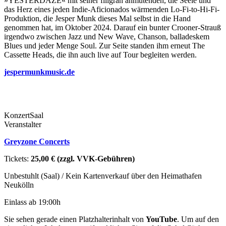
»YESTERDAZE« mit seiner filigran anmutenden, die Seele und
das Herz eines jeden Indie-Aficionados wärmenden Lo-Fi-to-Hi-Fi-
Produktion, die Jesper Munk dieses Mal selbst in die Hand
genommen hat, im Oktober 2024. Darauf ein bunter Crooner-Strauß
irgendwo zwischen Jazz und New Wave, Chanson, balladeskem
Blues und jeder Menge Soul. Zur Seite standen ihm erneut The
Cassette Heads, die ihn auch live auf Tour begleiten werden.
jespermunkmusic.de
Konzert
Saal
Veranstalter
Greyzone Concerts
Tickets:
25,00 € (zzgl. VVK-Gebühren)
Unbestuhlt (Saal) / Kein Kartenverkauf über den Heimathafen
Neukölln
Einlass ab 19:00h
Sie sehen gerade einen Platzhalterinhalt von
YouTube
. Um auf den