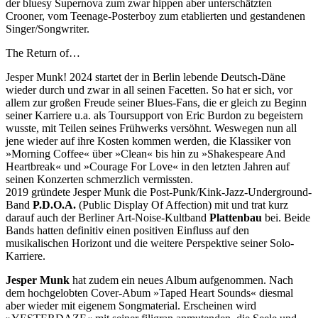
der bluesy Supernova zum zwar hippen aber unterschätzten
Crooner, vom Teenage-Posterboy zum etablierten und gestandenen
Singer/Songwriter.
The Return of…
Jesper Munk! 2024 startet der in Berlin lebende Deutsch-Däne
wieder durch und zwar in all seinen Facetten. So hat er sich, vor
allem zur großen Freude seiner Blues-Fans, die er gleich zu Beginn
seiner Karriere u.a. als Toursupport von Eric Burdon zu begeistern
wusste, mit Teilen seines Frühwerks versöhnt. Weswegen nun all
jene wieder auf ihre Kosten kommen werden, die Klassiker von
»Morning Coffee« über »Clean« bis hin zu »Shakespeare And
Heartbreak« und »Courage For Love« in den letzten Jahren auf
seinen Konzerten schmerzlich vermissten.
2019 gründete Jesper Munk die Post-Punk/Kink-Jazz-Underground-
Band
P.D.O.A.
(Public Display Of Affection) mit und trat kurz
darauf auch der Berliner Art-Noise-Kultband
Plattenbau
bei. Beide
Bands hatten definitiv einen positiven Einfluss auf den
musikalischen Horizont und die weitere Perspektive seiner Solo-
Karriere.
Jesper Munk
hat zudem ein neues Album aufgenommen. Nach
dem hochgelobten Cover-Abum »Taped Heart Sounds« diesmal
aber wieder mit eigenem Songmaterial. Erscheinen wird